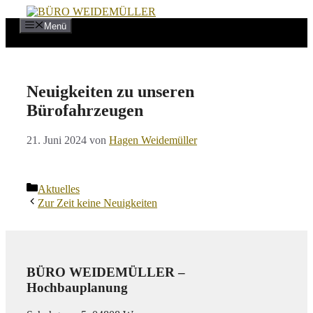
Zum
Inhalt
Menü
springen
Neuigkeiten zu unseren
Bürofahrzeugen
21. Juni 2024
von
Hagen Weidemüller
Kategorien
Aktuelles
Zur Zeit keine Neuigkeiten
BÜRO WEIDEMÜLLER –
Hochbauplanung