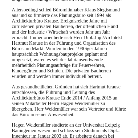
Altersbedingt schied Büromitinhaber Klaus Siegismund
aus und so firmierte das Planungsbüro seit 1994 als
Architekturbüro Krause. Ereignisreiche Jahre mit
zufriedenen privaten Bauherren, der öffentlichen Hand
und der Industrie / Wirtschaft wurden Jahr um Jahr
erbracht. Immer orientierte sich Herr Dipl.-Ing./Architekt
Hartmut Krause in der Führung und Organisation des
Büros am Markt. Wurden in den 1990iger Jahren
hauptsächlich Wohnungsbauprojekte geplant und
umgesetzt, waren es seit der Jahrtausendwende
mehrheitlich Planungsaufträge für Feuerwehren,
Kindergärten und Schulen. Die privaten Bauherren
wurden und werden immer individuell betreut.
Aus gesundheitlichen Gründen hat sich Hartmut Krause
entschlossen, die Führung und Leitung des
Architekturbüros Krause Ende 2014 / Anfang 2015 an
seinen Mitarbeiter Herrn Hagen Weidemüller zu
übergeben. Herr Weidemüller war sein Vertreter und führte
das Büro in seiner Abwesenheit.
Hagen Weidemüller studierte an der Universität Leipzig
Bauingenieurwesen und schloss sein Studium als Dipl.-
Ingenieur im Januar 2003 ab. Er arbeitete danach bei