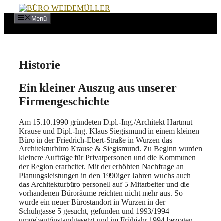
Zum
Inhalt
Menü
springen
Historie
Ein kleiner Auszug aus unserer
Firmengeschichte
Am 15.10.1990 gründeten Dipl.-Ing./Architekt Hartmut
Krause und Dipl.-Ing. Klaus Siegismund in einem kleinen
Büro in der Friedrich-Ebert-Straße in Wurzen das
Architekturbüro Krause & Siegismund. Zu Beginn wurden
kleinere Aufträge für Privatpersonen und die Kommunen
der Region erarbeitet. Mit der erhöhten Nachfrage an
Planungsleistungen in den 1990iger Jahren wuchs auch
das Architekturbüro personell auf 5 Mitarbeiter und die
vorhandenen Büroräume reichten nicht mehr aus. So
wurde ein neuer Bürostandort in Wurzen in der
Schuhgasse 5 gesucht, gefunden und 1993/1994
umgebaut/instandgesetzt und im Frühjahr 1994 bezogen.